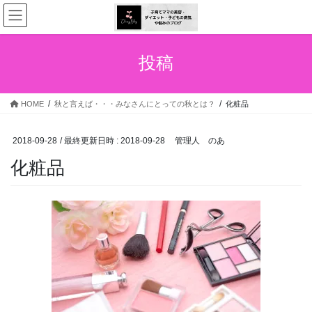
コ
ナ
ン
ビ
テ
ゲ
ン
ー
投稿
ツ
シ
へ
ョ
ス
ン
HOME
秋と言えば・・・みなさんにとっての秋とは？
化粧品
キ
に
ッ
移
プ
動
2018-09-28
/ 最終更新日時 :
2018-09-28
管理人 のあ
化粧品