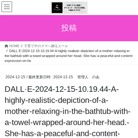
コ
ナ
ン
ビ
テ
ゲ
ン
ー
投稿
ツ
シ
へ
ョ
ス
ン
HOME
子育て中のママへ贈るエール
キ
に
DALL·E-2024-12-15-10.19.44-A-highly-realistic-depiction-of-a-mother-relaxing-in-
ッ
移
the-bathtub-with-a-towel-wrapped-around-her-head.-She-has-a-peaceful-and-content-
プ
動
expression-on-he
2024-12-15
/ 最終更新日時 :
2024-12-15
管理人 のあ
DALL·E-2024-12-15-10.19.44-A-
highly-realistic-depiction-of-a-
mother-relaxing-in-the-bathtub-with-
a-towel-wrapped-around-her-head.-
She-has-a-peaceful-and-content-