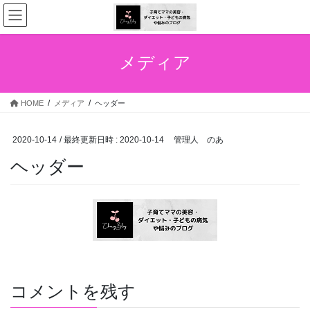
コ
ナ
ン
ビ
テ
ゲ
ン
ー
メディア
ツ
シ
へ
ョ
ス
ン
HOME
メディア
ヘッダー
キ
に
ッ
移
プ
動
2020-10-14
/ 最終更新日時 :
2020-10-14
管理人 のあ
ヘッダー
コメントを残す